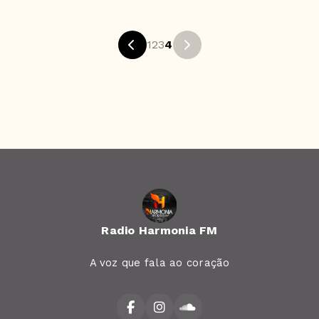
1
2
3
4
Radio Harmonia FM
A voz que fala ao coração