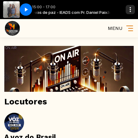
15:00 - 17:00
Novas de paz - IEADS com Pr. Daniel Paixão
Novas de paz - IE
MENU
Locutores
A voz do Brasil