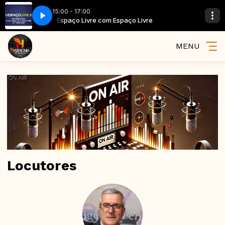
15:00 - 17:00
 Livre
Espaço Livre com Espaço Livre
MENU
Locutores