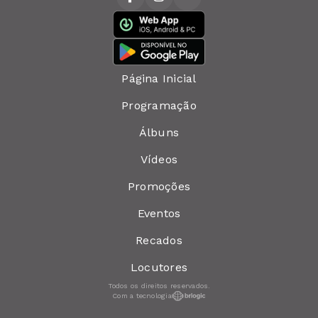
Página Inicial
Programação
Álbuns
Vídeos
Promoções
Eventos
Recados
Locutores
Todos os direitos reservados.
Com a tecnologia