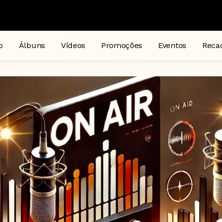
o
Álbuns
Vídeos
Promoções
Eventos
Reca